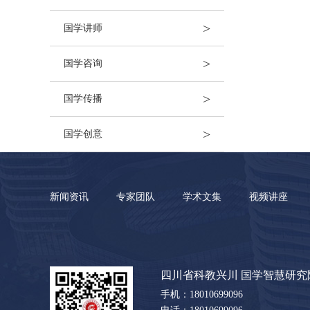
>
国学讲师
>
国学咨询
>
国学传播
>
国学创意
新闻资讯
专家团队
学术文集
视频讲座
四川省科教兴川 国学智慧研究
手机：18010699096