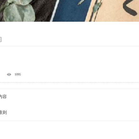
询
1095
内容
准则